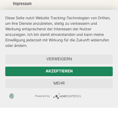
Impressum
Barrierefreiheit
Diese Seite nutzt Website Tracking-Technologien von Dritten,
um ihre Dienste anzubieten, stetig zu verbessern und
Netiquette
Werbung entsprechend der Interessen der Nutzer
Transparenzanspruch
anzuzeigen. Ich bin damit einverstanden und kann meine
Einwilligung jederzeit mit Wirkung für die Zukunft widerrufen
Hinweisgeberschutz
oder ändern.
Forum Mitteleuropa
VERWEIGERN
Der Sächsische Integrationsbeauftragte
AKZEPTIEREN
Sächsische Landesbeauftragte zur Aufarbeitung der SED-
MEHR
Diktatur
Powered by