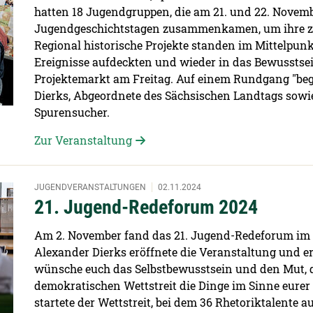
hatten 18 Jugendgruppen, die am 21. und 22. Novem
Jugendgeschichtstagen zusammenkamen, um ihre zei
Regional historische Projekte standen im Mittelpunk
Ereignisse aufdeckten und wieder in das Bewusstsei
Projektemarkt am Freitag. Auf einem Rundgang "be
Dierks, Abgeordnete des Sächsischen Landtags sowie
Spurensucher.
Zur Veranstaltung
JUGENDVERANSTALTUNGEN
02.11.2024
21. Jugend-Redeforum 2024
Am 2. November fand das 21. Jugend-Redeforum im 
Alexander Dierks eröffnete die Veranstaltung und er
wünsche euch das Selbstbewusstsein und den Mut, d
demokratischen Wettstreit die Dinge im Sinne eurer
startete der Wettstreit, bei dem 36 Rhetoriktalente 