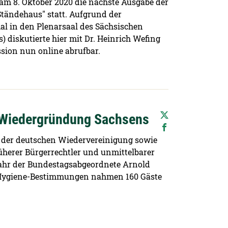
m 8. Oktober 2020 die nächste Ausgabe der
tändehaus" statt. Aufgrund der
al in den Plenarsaal des Sächsischen
) diskutierte hier mit Dr. Heinrich Wefing
ussion nun online abrufbar.
r Wiedergründung Sachsens
g der deutschen Wiedervereinigung sowie
üherer Bürgerrechtler und unmittelbarer
 Jahr der Bundestagsabgeordnete Arnold
en Hygiene-Bestimmungen nahmen 160 Gäste