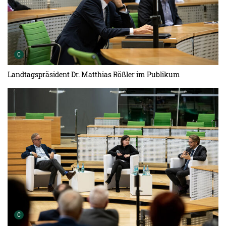
Urheber der Grafik:
C
Landtagspräsident Dr. Matthias Rößler im Publikum
Urheber der Grafik:
C