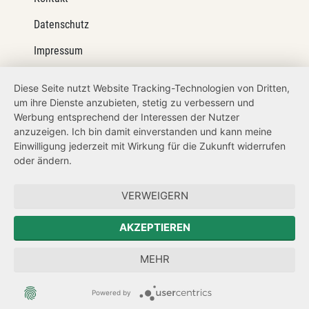
Datenschutz
Impressum
Barrierefreiheit
Diese Seite nutzt Website Tracking-Technologien von Dritten,
um ihre Dienste anzubieten, stetig zu verbessern und
Netiquette
Werbung entsprechend der Interessen der Nutzer
Transparenzanspruch
anzuzeigen. Ich bin damit einverstanden und kann meine
Einwilligung jederzeit mit Wirkung für die Zukunft widerrufen
Hinweisgeberschutz
oder ändern.
Forum Mitteleuropa
VERWEIGERN
Der Sächsische Integrationsbeauftragte
AKZEPTIEREN
Sächsische Landesbeauftragte zur Aufarbeitung der SED-
MEHR
Diktatur
Powered by