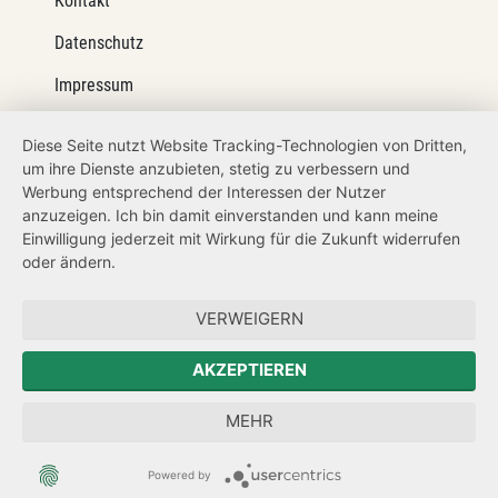
Kontakt
Datenschutz
Impressum
Barrierefreiheit
Diese Seite nutzt Website Tracking-Technologien von Dritten,
um ihre Dienste anzubieten, stetig zu verbessern und
Netiquette
Werbung entsprechend der Interessen der Nutzer
Transparenzanspruch
anzuzeigen. Ich bin damit einverstanden und kann meine
Einwilligung jederzeit mit Wirkung für die Zukunft widerrufen
Hinweisgeberschutz
oder ändern.
Forum Mitteleuropa
VERWEIGERN
Der Sächsische Integrationsbeauftragte
AKZEPTIEREN
Sächsische Landesbeauftragte zur Aufarbeitung der SED-
MEHR
Diktatur
Powered by