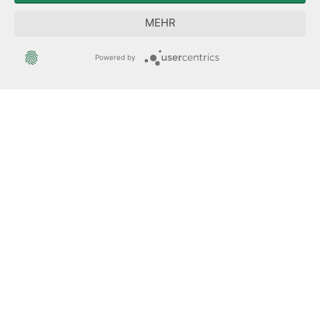
Sächsische Landesbeauftragte zur Aufarbeitung der SED-
MEHR
Diktatur
Powered by