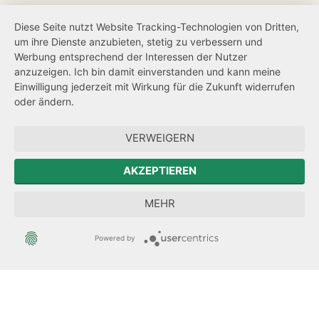
Barrierefreiheit
Diese Seite nutzt Website Tracking-Technologien von Dritten,
um ihre Dienste anzubieten, stetig zu verbessern und
Netiquette
Werbung entsprechend der Interessen der Nutzer
Transparenzanspruch
anzuzeigen. Ich bin damit einverstanden und kann meine
Einwilligung jederzeit mit Wirkung für die Zukunft widerrufen
Hinweisgeberschutz
oder ändern.
Forum Mitteleuropa
VERWEIGERN
Der Sächsische Integrationsbeauftragte
AKZEPTIEREN
Sächsische Landesbeauftragte zur Aufarbeitung der SED-
MEHR
Diktatur
Powered by