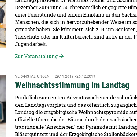
Dezember 2019 rund 50 ehrenamtlich engagierte Bü
einer Feierstunde und einem Empfang in den Sächs
Menschen, die sich in hervorzuhebender Weise im so
gemacht haben. Sie kümmern sich z. B. um Senioren, 
Tierschutz
oder im Kulturbereich, sind aktiv in der 
Jugendarbeit.
Zur Veranstaltung
VERANSTALTUNGEN
29.11.2019 - 26.12.2019
Weihnachtsstimmung im Landtag
Pünktlich zum ersten Adventswochenende schmüc
den Landtagsvorplatz und das öffentlich zugänglich
Landtag die erzgebirgische Weihnachtspyramide aufg
offizielle Übergabe der Bäume durch den sächsisch
traditionelle "Anschieben" der Pyramide mit Landtag
Bläserquintett und der Erzgebirgische Stollenbäcke