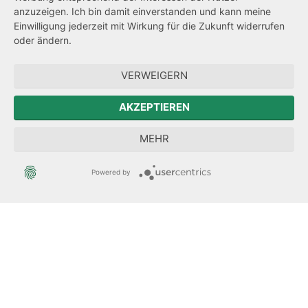
Transparenzanspruch
anzuzeigen. Ich bin damit einverstanden und kann meine
Einwilligung jederzeit mit Wirkung für die Zukunft widerrufen
Hinweisgeberschutz
oder ändern.
Forum Mitteleuropa
VERWEIGERN
Der Sächsische Integrationsbeauftragte
AKZEPTIEREN
Sächsische Landesbeauftragte zur Aufarbeitung der SED-
MEHR
Diktatur
Powered by