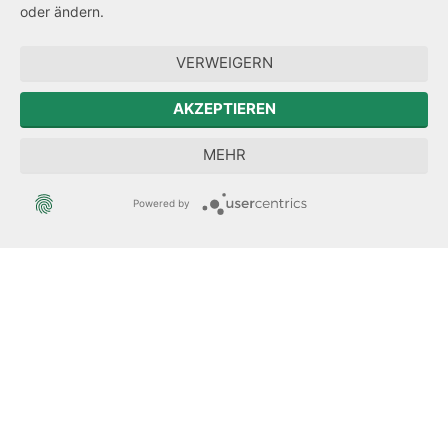
Hinweisgeberschutz
oder ändern.
Forum Mitteleuropa
VERWEIGERN
Der Sächsische Integrationsbeauftragte
AKZEPTIEREN
Sächsische Landesbeauftragte zur Aufarbeitung der SED-
MEHR
Diktatur
Powered by