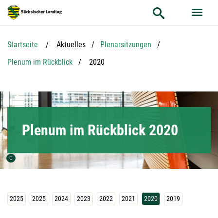
Hauptnavigation
Hauptinhalt
Service
Startseite
Aktuelles
Plenarsitzungen
Aktuelle Seite:
Plenum im Rückblick
2020
Plenum im Rückblick 2020
Urheber der Grafik:
C
2025
2025
2024
2023
2022
2021
2020
2019