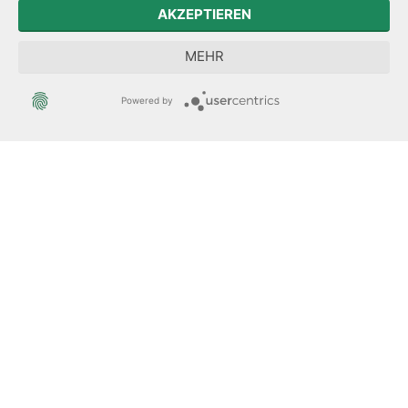
Der Sächsische Integrationsbeauftragte
AKZEPTIEREN
Sächsische Landesbeauftragte zur Aufarbeitung der SED-
MEHR
Diktatur
Powered by