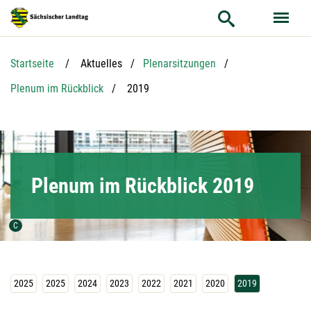
Hauptnavigation
Hauptinhalt
Service
Startseite
Aktuelles
Plenarsitzungen
Aktuelle Seite:
Plenum im Rückblick
2019
Plenum im Rückblick 2019
Urheber der Grafik:
C
2025
2025
2024
2023
2022
2021
2020
2019