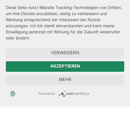
Barrierefreiheit
Diese Seite nutzt Website Tracking-Technologien von Dritten,
um ihre Dienste anzubieten, stetig zu verbessern und
Netiquette
Werbung entsprechend der Interessen der Nutzer
Transparenzanspruch
anzuzeigen. Ich bin damit einverstanden und kann meine
Einwilligung jederzeit mit Wirkung für die Zukunft widerrufen
Hinweisgeberschutz
oder ändern.
Forum Mitteleuropa
VERWEIGERN
Der Sächsische Integrationsbeauftragte
AKZEPTIEREN
Sächsische Landesbeauftragte zur Aufarbeitung der SED-
MEHR
Diktatur
Powered by