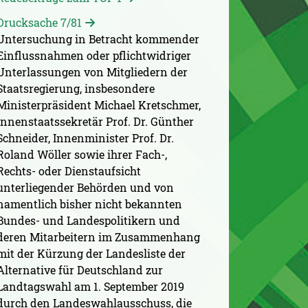
Drucksache 7/81
Untersuchung in Betracht kommender
Einflussnahmen oder pflichtwidriger
Unterlassungen von Mitgliedern der
Staatsregierung, insbesondere
Ministerpräsident Michael Kretschmer,
Innenstaatssekretär Prof. Dr. Günther
Schneider, Innenminister Prof. Dr.
Roland Wöller sowie ihrer Fach-,
Rechts- oder Dienstaufsicht
unterliegender Behörden und von
namentlich bisher nicht bekannten
Bundes- und Landespolitikern und
deren Mitarbeitern im Zusammenhang
mit der Kürzung der Landesliste der
Alternative für Deutschland zur
Landtagswahl am 1. September 2019
durch den Landeswahlausschuss, die