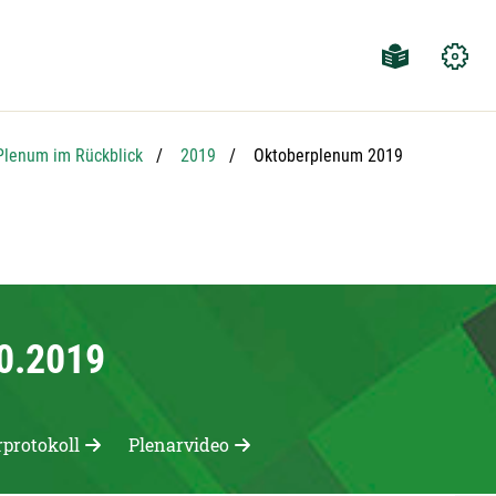
Aktuelle Seite:
Plenum im Rückblick
2019
Oktoberplenum 2019
10.2019
rprotokoll
Plenarvideo