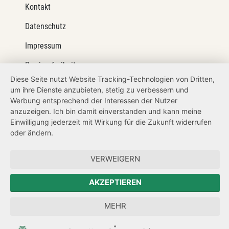
Kontakt
Datenschutz
Impressum
Barrierefreiheit
Diese Seite nutzt Website Tracking-Technologien von Dritten,
Netiquette
um ihre Dienste anzubieten, stetig zu verbessern und
Werbung entsprechend der Interessen der Nutzer
Transparenzanspruch
anzuzeigen. Ich bin damit einverstanden und kann meine
Einwilligung jederzeit mit Wirkung für die Zukunft widerrufen
Hinweisgeberschutz
oder ändern.
Forum Mitteleuropa
VERWEIGERN
Der Sächsische Integrationsbeauftragte
AKZEPTIEREN
Sächsische Landesbeauftragte zur Aufarbeitung der SED-
Diktatur
MEHR