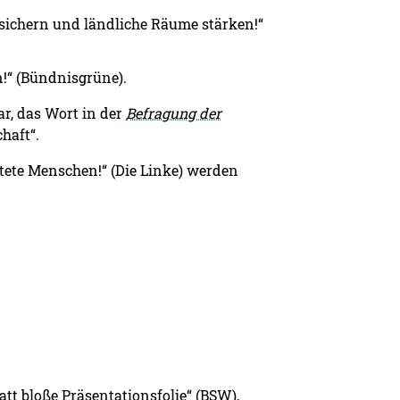
 sichern und ländliche Räume stärken!“
!“ (Bündnisgrüne).
r, das Wort in der
Befragung der
haft“.
htete Menschen!“ (Die Linke) werden
tt bloße Präsentationsfolie“ (BSW),