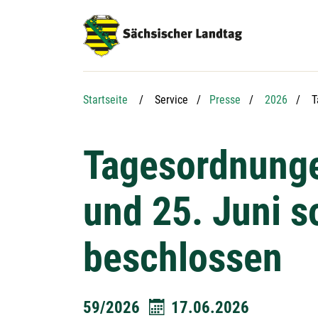
Hauptnavigation
Hauptinhalt
Service
A
Startseite
Service
Presse
2026
T
Tagesordnunge
und 25. Juni 
beschlossen
59/2026
17.06.2026