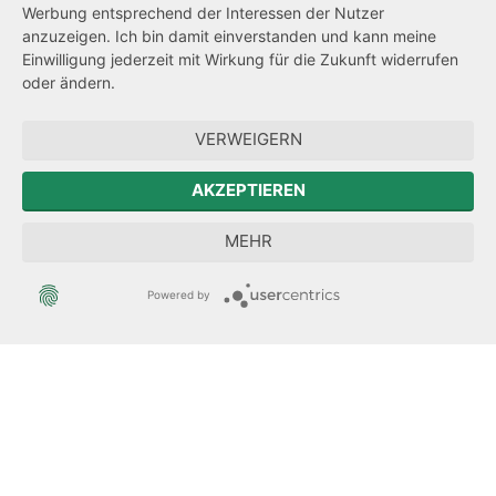
Werbung entsprechend der Interessen der Nutzer
Transparenzanspruch
anzuzeigen. Ich bin damit einverstanden und kann meine
Einwilligung jederzeit mit Wirkung für die Zukunft widerrufen
Hinweisgeberschutz
oder ändern.
Forum Mitteleuropa
VERWEIGERN
Der Sächsische Integrationsbeauftragte
AKZEPTIEREN
Sächsische Landesbeauftragte zur Aufarbeitung der SED-
MEHR
Diktatur
Powered by