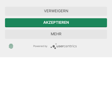
Forum Mitteleuropa
VERWEIGERN
Der Sächsische Integrationsbeauftragte
AKZEPTIEREN
Sächsische Landesbeauftragte zur Aufarbeitung der SED-
MEHR
Diktatur
Powered by