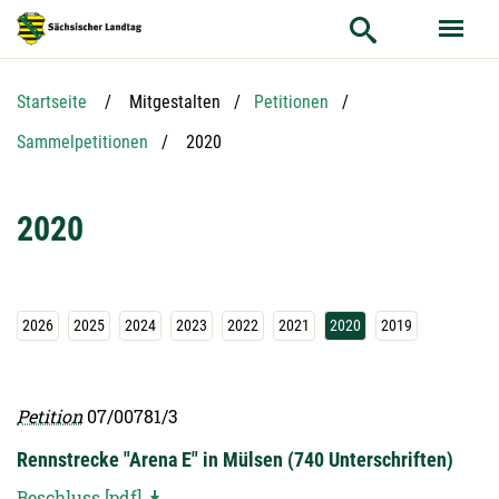
Hauptnavigation
Hauptinhalt
Service
Startseite
Mitgestalten
Petitionen
Aktuelle Seite:
Sammelpetitionen
2020
2020
2026
2025
2024
2023
2022
2021
2020
2019
Petition
07/00781/3
Rennstrecke "Arena E" in Mülsen (740 Unterschriften)
Beschluss [pdf]