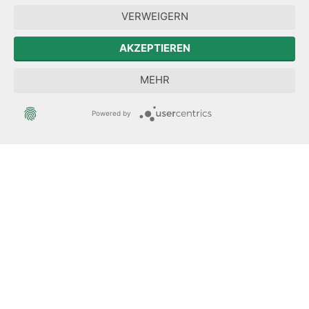
Forum Mitteleuropa
VERWEIGERN
Der Sächsische Integrationsbeauftragte
AKZEPTIEREN
Sächsische Landesbeauftragte zur Aufarbeitung der SED-
MEHR
Diktatur
Powered by