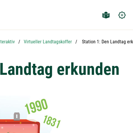
Aktuelle Seite:
nteraktiv
Virtueller Landtagskoffer
Station 1: Den Landtag er
n Landtag erkunden
Detailansicht öffnen: