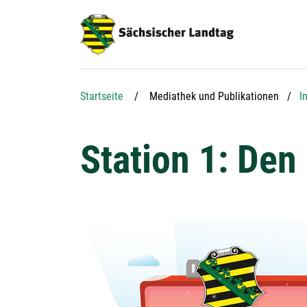
Hauptnavigation
Hauptinhalt
Service
Startseite
Mediathek und Publikationen
I
Station 1: De
Detailansicht öffnen: