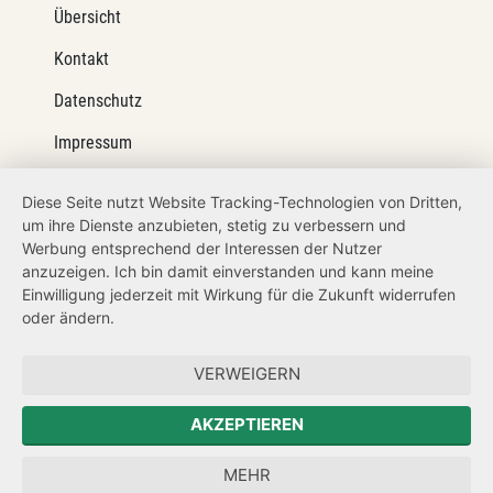
Übersicht
Kontakt
Datenschutz
Impressum
Barrierefreiheit
Diese Seite nutzt Website Tracking-Technologien von Dritten,
um ihre Dienste anzubieten, stetig zu verbessern und
Netiquette
Werbung entsprechend der Interessen der Nutzer
Transparenzanspruch
anzuzeigen. Ich bin damit einverstanden und kann meine
Einwilligung jederzeit mit Wirkung für die Zukunft widerrufen
Hinweisgeberschutz
oder ändern.
Forum Mitteleuropa
VERWEIGERN
Der Sächsische Integrationsbeauftragte
AKZEPTIEREN
Sächsische Landesbeauftragte zur Aufarbeitung der SED-
MEHR
Diktatur