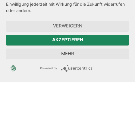
Einwilligung jederzeit mit Wirkung für die Zukunft widerrufen
Hinweisgeberschutz
oder ändern.
Forum Mitteleuropa
VERWEIGERN
Der Sächsische Integrationsbeauftragte
AKZEPTIEREN
Sächsische Landesbeauftragte zur Aufarbeitung der SED-
MEHR
Diktatur
Powered by