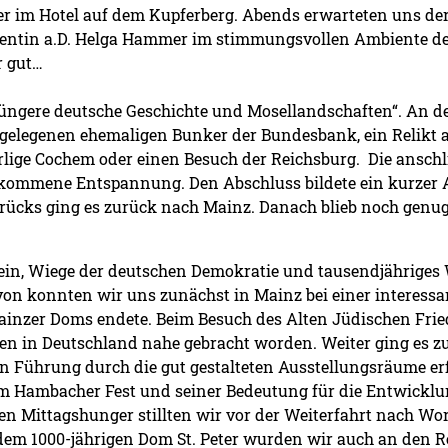
im Hotel auf dem Kupferberg. Abends erwarteten uns der 
identin a.D. Helga Hammer im stimmungsvollen Ambiente d
r gut…
jüngere deutsche Geschichte und Mosellandschaften“. An
gelegenen ehemaligen Bunker der Bundesbank, ein Relikt a
lige Cochem oder einen Besuch der Reichsburg. Die anschli
ommene Entspannung. Den Abschluss bildete ein kurzer Ab
srücks ging es zurück nach Mainz. Danach blieb noch genug
Wein, Wiege der deutschen Demokratie und tausendjähriges
avon konnten wir uns zunächst in Mainz bei einer interess
ainzer Doms endete. Beim Besuch des Alten Jüdischen Friedh
den in Deutschland nahe gebracht worden. Weiter ging es 
en Führung durch die gut gestalteten Ausstellungsräume e
um Hambacher Fest und seiner Bedeutung für die Entwickl
en Mittagshunger stillten wir vor der Weiterfahrt nach Wo
 dem 1000-jährigen Dom St. Peter wurden wir auch an den R