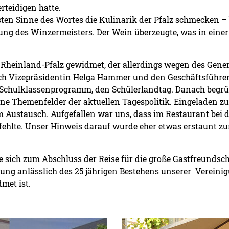
rteidigen hatte.
en Sinne des Wortes die Kulinarik der Pfalz schmecken –
ng des Winzermeisters. Der Wein überzeugte, was in einer 
 Rheinland-Pfalz gewidmet, der allerdings wegen des Gen
ch Vizepräsidentin Helga Hammer und den Geschäftsführer
n Schulklassenprogramm, den Schülerlandtag. Danach begr
dene Themenfelder der aktuellen Tagespolitik. Eingeladen 
em Austausch. Aufgefallen war uns, dass im Restaurant be
ehlte. Unser Hinweis darauf wurde eher etwas erstaunt z
 sich zum Abschluss der Reise für die große Gastfreundsch
ng anlässlich des 25 jährigen Bestehens unserer Vereinigu
met ist.
Detailansicht öffnen: