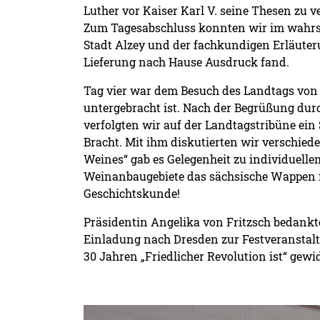
Luther vor Kaiser Karl V. seine Thesen zu ve
Zum Tagesabschluss konnten wir im wahrst
Stadt Alzey und der fachkundigen Erläuteru
Lieferung nach Hause Ausdruck fand.
Tag vier war dem Besuch des Landtags von
untergebracht ist. Nach der Begrüßung dur
verfolgten wir auf der Landtagstribüne ei
Bracht. Mit ihm diskutierten wir verschie
Weines“ gab es Gelegenheit zu individuell
Weinanbaugebiete das sächsische Wappen f
Geschichtskunde!
Präsidentin Angelika von Fritzsch bedankte
Einladung nach Dresden zur Festveranstaltu
30 Jahren „Friedlicher Revolution ist“ gewid
Detailansicht öffnen: