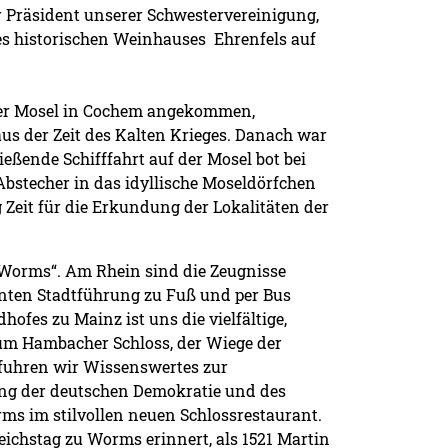
Präsident unserer Schwestervereinigung,
es historischen Weinhauses Ehrenfels auf
 der Mosel in Cochem angekommen,
us der Zeit des Kalten Krieges. Danach war
eßende Schifffahrt auf der Mosel bot bei
stecher in das idyllische Moseldörfchen
 Zeit für die Erkundung der Lokalitäten der
 Worms“. Am Rhein sind die Zeugnisse
anten Stadtführung zu Fuß und per Bus
ofes zu Mainz ist uns die vielfältige,
zum Hambacher Schloss, der Wiege der
rfuhren wir Wissenswertes zur
ung der deutschen Demokratie und des
rms im stilvollen neuen Schlossrestaurant.
eichstag zu Worms erinnert, als 1521 Martin