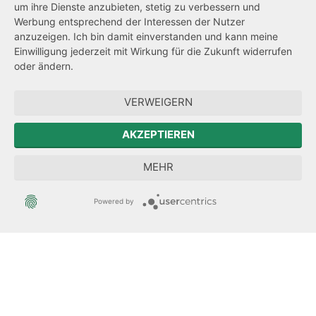
um ihre Dienste anzubieten, stetig zu verbessern und
Netiquette
Werbung entsprechend der Interessen der Nutzer
Transparenzanspruch
anzuzeigen. Ich bin damit einverstanden und kann meine
Einwilligung jederzeit mit Wirkung für die Zukunft widerrufen
Hinweisgeberschutz
oder ändern.
Forum Mitteleuropa
VERWEIGERN
Der Sächsische Integrationsbeauftragte
AKZEPTIEREN
Sächsische Landesbeauftragte zur Aufarbeitung der SED-
MEHR
Diktatur
Powered by