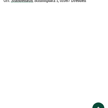
Ort:
Ständehaus
, Schloßplatz 1, 01067 Dresden