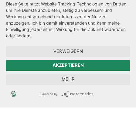
Diese Seite nutzt Website Tracking-Technologien von Dritten,
um ihre Dienste anzubieten, stetig zu verbessern und
Netiquette
Werbung entsprechend der Interessen der Nutzer
Transparenzanspruch
anzuzeigen. Ich bin damit einverstanden und kann meine
Einwilligung jederzeit mit Wirkung für die Zukunft widerrufen
Hinweisgeberschutz
oder ändern.
Forum Mitteleuropa
VERWEIGERN
Der Sächsische Integrationsbeauftragte
AKZEPTIEREN
Sächsische Landesbeauftragte zur Aufarbeitung der SED-
MEHR
Diktatur
Powered by