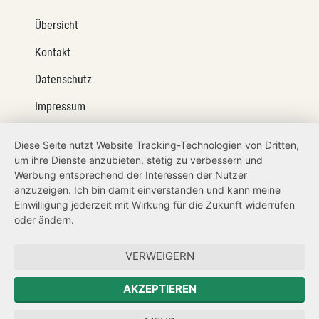
Übersicht
Kontakt
Datenschutz
Impressum
Barrierefreiheit
Diese Seite nutzt Website Tracking-Technologien von Dritten,
um ihre Dienste anzubieten, stetig zu verbessern und
Netiquette
Werbung entsprechend der Interessen der Nutzer
Transparenzanspruch
anzuzeigen. Ich bin damit einverstanden und kann meine
Einwilligung jederzeit mit Wirkung für die Zukunft widerrufen
Hinweisgeberschutz
oder ändern.
Forum Mitteleuropa
VERWEIGERN
Der Sächsische Integrationsbeauftragte
AKZEPTIEREN
Sächsische Landesbeauftragte zur Aufarbeitung der SED-