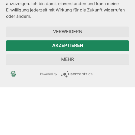
Transparenzanspruch
anzuzeigen. Ich bin damit einverstanden und kann meine
Einwilligung jederzeit mit Wirkung für die Zukunft widerrufen
Hinweisgeberschutz
oder ändern.
Forum Mitteleuropa
VERWEIGERN
Der Sächsische Integrationsbeauftragte
AKZEPTIEREN
Sächsische Landesbeauftragte zur Aufarbeitung der SED-
MEHR
Diktatur
Powered by