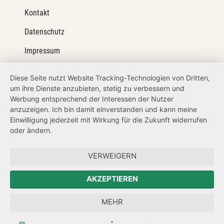
Kontakt
Datenschutz
Impressum
Barrierefreiheit
Diese Seite nutzt Website Tracking-Technologien von Dritten,
um ihre Dienste anzubieten, stetig zu verbessern und
Netiquette
Werbung entsprechend der Interessen der Nutzer
Transparenzanspruch
anzuzeigen. Ich bin damit einverstanden und kann meine
Einwilligung jederzeit mit Wirkung für die Zukunft widerrufen
Hinweisgeberschutz
oder ändern.
Forum Mitteleuropa
VERWEIGERN
Der Sächsische Integrationsbeauftragte
AKZEPTIEREN
Sächsische Landesbeauftragte zur Aufarbeitung der SED-
MEHR
Diktatur