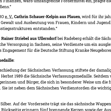
hen Finanzen, warb umfangreiche Fördermittel ein, prägte d
ißens.“
ARO
e. V.
,
Cathrin Schauer-Kelpin aus Plauen
, wird für ihr j
e Gewalt und Ausbeutung von Frauen, Kindern und Jugendl
stiegsstrukturen entstanden.“
s
Rainer Striebel aus Ullersdorf
bei Radeberg erhält die Säch
sche Versorgung in Sachsen, seine Verdienste um ein ausgl
s Engagement für die Deutsche Stiftung Kranke Neugebore
edaille:
schiedung der Sächsischen Verfassung, stiftete der damalig
 Herbst 1989 die Sächsische Verfassungsmedaille. Seitdem v
gerinnen und Bürger, die sich in besonderer Weise um die 
 Sie ist neben dem Sächsischen Verdienstorden die wichtig
Silber. Auf der Vorderseite trägt sie das sächsische Wappe
. Rückseitig erinnern fünf brennende Kerzen sowie der Aus