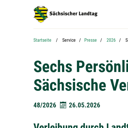
Hauptnavigation
Hauptinhalt
Service
A
Startseite
Service
Presse
2026
S
Sechs Persönli
Sächsische Ve
48/2026
26.05.2026
Verleihung durch Land