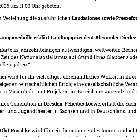
 2026 um 11.00 Uhr gebeten.
r Verleihung die ausführlichen
Laudationes sowie Pressefo
ssungsmedaille erklärt Landtagspräsident Alexander Dierks:
lärte in jahrzehntelangen aufwendigen, weltweiten Reche
 Zeit des Nationalsozialismus auf Grund ihres Glaubens oder
llen galten.“
ner
wird für ihr vielseitiges ehrenamtliches Wirken in ihre
genen wirtschaftlichen Erfolg eine gesellschaftliche Veran
our Vision‘ oder mit Projekten im Bereich der Jugend- und
Junge Generation in
Dresden
,
Felicitas Loewe
, erhält die Säc
r- und Jugendtheater in Sachsen und in Deutschland und i
Olaf Raschke
wird für sein herausragendes kommunalpolit