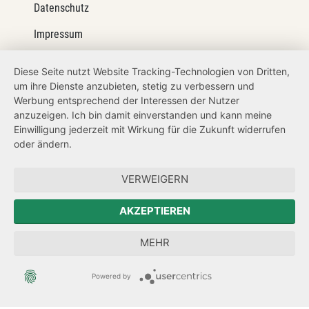
Datenschutz
Impressum
Barrierefreiheit
Diese Seite nutzt Website Tracking-Technologien von Dritten,
um ihre Dienste anzubieten, stetig zu verbessern und
Netiquette
Werbung entsprechend der Interessen der Nutzer
Transparenzanspruch
anzuzeigen. Ich bin damit einverstanden und kann meine
Einwilligung jederzeit mit Wirkung für die Zukunft widerrufen
Hinweisgeberschutz
oder ändern.
Forum Mitteleuropa
VERWEIGERN
Der Sächsische Integrationsbeauftragte
AKZEPTIEREN
Sächsische Landesbeauftragte zur Aufarbeitung der SED-
MEHR
Diktatur
Powered by