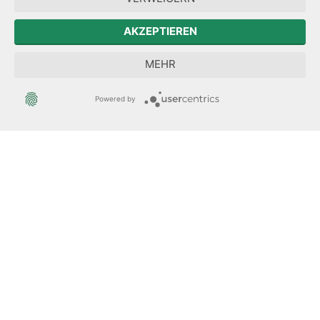
Der Sächsische Integrationsbeauftragte
AKZEPTIEREN
Sächsische Landesbeauftragte zur Aufarbeitung der SED-
MEHR
Diktatur
Powered by