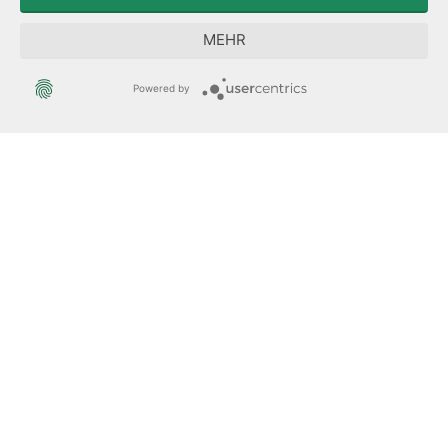
Sächsische Landesbeauftragte zur Aufarbeitung der SED-
MEHR
Diktatur
Powered by