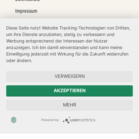
Impressum
Barrierefreiheit
Diese Seite nutzt Website Tracking-Technologien von Dritten,
um ihre Dienste anzubieten, stetig zu verbessern und
Netiquette
Werbung entsprechend der Interessen der Nutzer
Transparenzanspruch
anzuzeigen. Ich bin damit einverstanden und kann meine
Einwilligung jederzeit mit Wirkung für die Zukunft widerrufen
Hinweisgeberschutz
oder ändern.
Forum Mitteleuropa
VERWEIGERN
Der Sächsische Integrationsbeauftragte
AKZEPTIEREN
Sächsische Landesbeauftragte zur Aufarbeitung der SED-
MEHR
Diktatur
Powered by