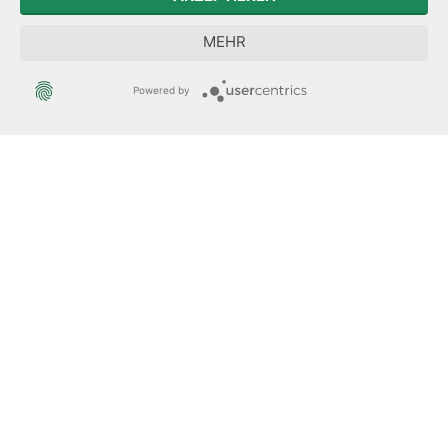
Sächsische Landesbeauftragte zur Aufarbeitung der SED-
MEHR
Diktatur
Powered by