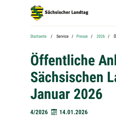
Hauptnavigation
Hauptinhalt
Service
A
Startseite
Service
Presse
2026
Ö
Öffentliche A
Sächsischen La
Januar 2026
4/2026
14.01.2026