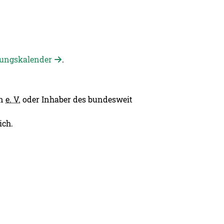
zungskalender
.
en
e. V.
oder Inhaber des bundesweit
ich.