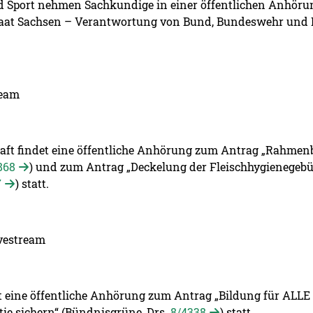
d Sport nehmen Sachkundige in einer öffentlichen Anhör
staat Sachsen – Verantwortung von Bund, Bundeswehr un
ream
ft findet eine öffentliche Anhörung zum Antrag „Rahmenb
868
) und zum Antrag „Deckelung der Fleischhygienege
7
) statt.
ivestream
t eine öffentliche Anhörung zum Antrag „Bildung für ALL
ie sichern“ (Bündnisgrüne, Drs.
8/4338
) statt.