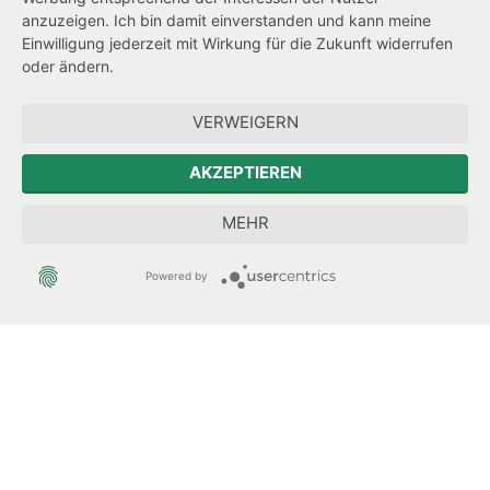
Transparenzanspruch
anzuzeigen. Ich bin damit einverstanden und kann meine
Einwilligung jederzeit mit Wirkung für die Zukunft widerrufen
Hinweisgeberschutz
oder ändern.
Forum Mitteleuropa
VERWEIGERN
Der Sächsische Integrationsbeauftragte
AKZEPTIEREN
Sächsische Landesbeauftragte zur Aufarbeitung der SED-
MEHR
Diktatur
Powered by