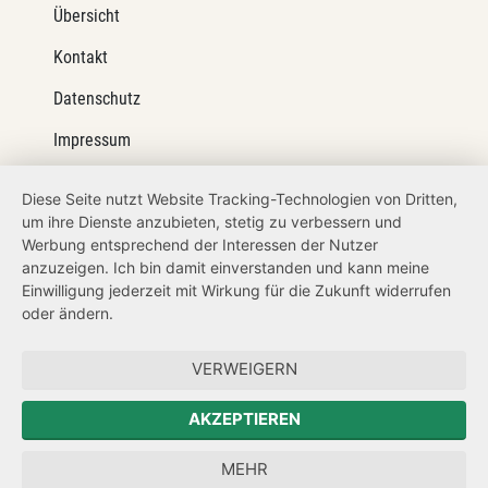
Übersicht
Kontakt
Datenschutz
Impressum
Barrierefreiheit
Diese Seite nutzt Website Tracking-Technologien von Dritten,
um ihre Dienste anzubieten, stetig zu verbessern und
Netiquette
Werbung entsprechend der Interessen der Nutzer
Transparenzanspruch
anzuzeigen. Ich bin damit einverstanden und kann meine
Einwilligung jederzeit mit Wirkung für die Zukunft widerrufen
Hinweisgeberschutz
oder ändern.
Forum Mitteleuropa
VERWEIGERN
Der Sächsische Integrationsbeauftragte
AKZEPTIEREN
Sächsische Landesbeauftragte zur Aufarbeitung der SED-
MEHR
Diktatur