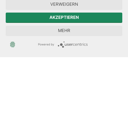
Forum Mitteleuropa
VERWEIGERN
Der Sächsische Integrationsbeauftragte
AKZEPTIEREN
Sächsische Landesbeauftragte zur Aufarbeitung der SED-
MEHR
Diktatur
Powered by