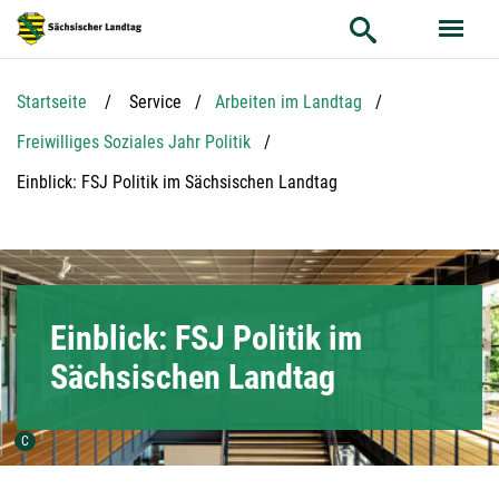
Hauptnavigation
Hauptinhalt
Service
Startseite
Service
Arbeiten im Landtag
Freiwilliges Soziales Jahr Politik
Aktuelle Seite:
Einblick: FSJ Politik im Sächsischen Landtag
Einblick: FSJ Politik im
Sächsischen Landtag
Urheber der Grafik:
C