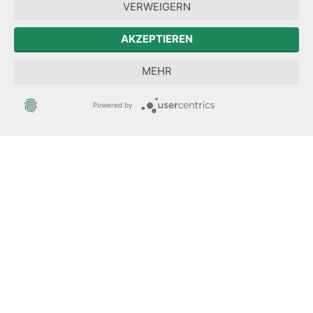
Forum Mitteleuropa
VERWEIGERN
Der Sächsische Integrationsbeauftragte
AKZEPTIEREN
Sächsische Landesbeauftragte zur Aufarbeitung der SED-
MEHR
Diktatur
Powered by