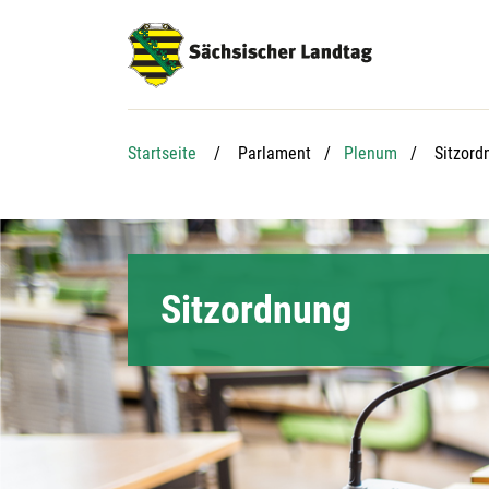
Hauptnavigation
Hauptinhalt
Service
Aktuelle
Startseite
Parlament
Plenum
Sitzord
Sitzordnung