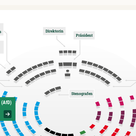
Direktorin
s
Präsident
Stenografen
 (AfD)