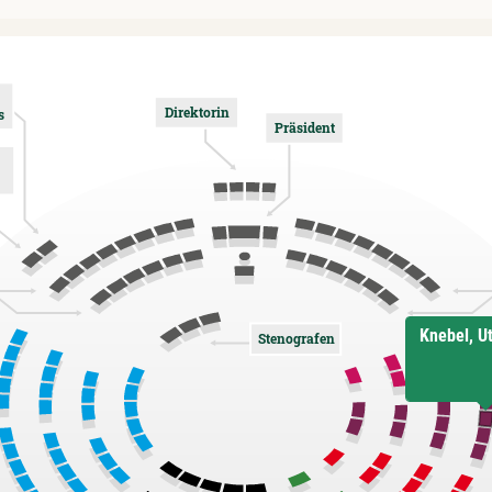
Direktorin
s
Präsident
Knebel, U
Stenografen