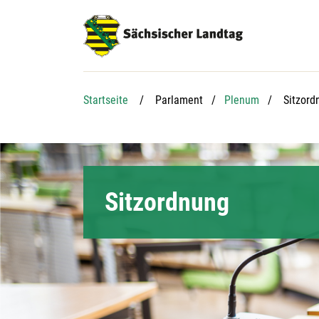
Hauptnavigation
Hauptinhalt
Service
Aktuelle
Startseite
Parlament
Plenum
Sitzord
Sitzordnung