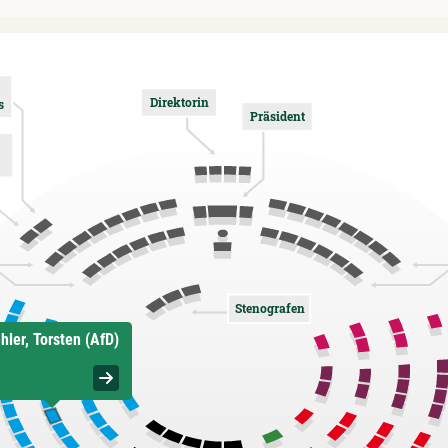
Direktorin
s
Präsident
Stenografen
hler, Torsten (AfD)