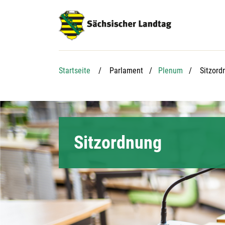
Hauptnavigation
Hauptinhalt
Service
Aktuelle
Startseite
Parlament
Plenum
Sitzord
Sitzordnung