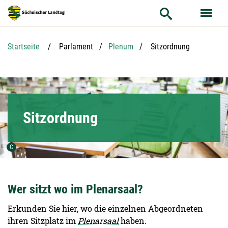
Hauptnavigation
Hauptinhalt
Service
Aktuelle Seite:
Startseite
Parlament
Plenum
Sitzordnung
Sitzordnung
Urheber der Grafik:
C
Wer sitzt wo im Plenarsaal?
Erkunden Sie hier, wo die einzelnen Abgeordneten
ihren Sitzplatz im
Plenarsaal
haben.