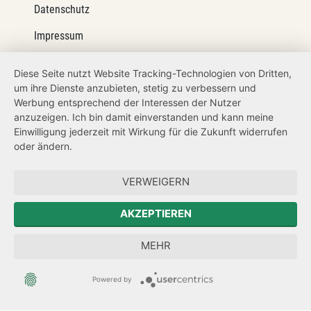
Datenschutz
Impressum
Barrierefreiheit
Diese Seite nutzt Website Tracking-Technologien von Dritten,
um ihre Dienste anzubieten, stetig zu verbessern und
Netiquette
Werbung entsprechend der Interessen der Nutzer
Transparenzanspruch
anzuzeigen. Ich bin damit einverstanden und kann meine
Einwilligung jederzeit mit Wirkung für die Zukunft widerrufen
Hinweisgeberschutz
oder ändern.
Forum Mitteleuropa
VERWEIGERN
Der Sächsische Integrationsbeauftragte
AKZEPTIEREN
Sächsische Landesbeauftragte zur Aufarbeitung der SED-
MEHR
Diktatur
Powered by