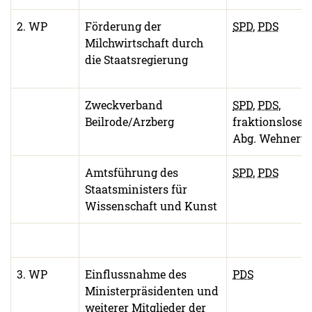
2. WP
Förderung der
SPD
,
PDS
Milchwirtschaft durch
die Staatsregierung
Zweckverband
SPD
,
PDS
,
Beilrode/Arzberg
fraktionsloser
Abg. Wehnert
Amtsführung des
SPD
,
PDS
Staatsministers für
Wissenschaft und Kunst
3. WP
Einflussnahme des
PDS
Ministerpräsidenten und
weiterer Mitglieder der