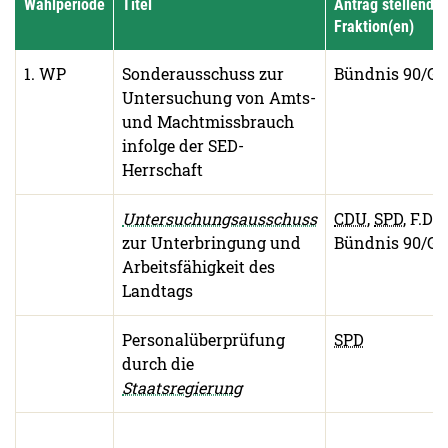
Wahlperiode
Titel
Antrag stellende
Fraktion(en)
1. WP
Sonderausschuss zur
Bündnis 90/Gr
Untersuchung von Amts-
und Machtmissbrauch
infolge der SED-
Herrschaft
Untersuchungsausschuss
CDU
,
SPD
, F.D.P.
zur Unterbringung und
Bündnis 90/Gr
Arbeitsfähigkeit des
Landtags
Personalüberprüfung
SPD
durch die
Staatsregierung