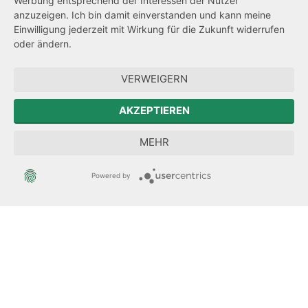
Werbung entsprechend der Interessen der Nutzer
Transparenzanspruch
anzuzeigen. Ich bin damit einverstanden und kann meine
Einwilligung jederzeit mit Wirkung für die Zukunft widerrufen
Hinweisgeberschutz
oder ändern.
Forum Mitteleuropa
VERWEIGERN
Der Sächsische Integrationsbeauftragte
AKZEPTIEREN
Sächsische Landesbeauftragte zur Aufarbeitung der SED-
MEHR
Diktatur
Powered by