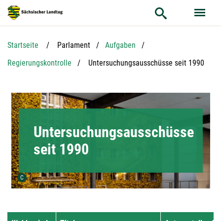
Hauptnavigation
Hauptinhalt
Service
Startseite
Parlament
Aufgaben
Aktuelle Seite:
Regierungskontrolle
Untersuchungsausschüsse seit 1990
Untersuchungsausschüsse
seit 1990
Urheber der Grafik:
C