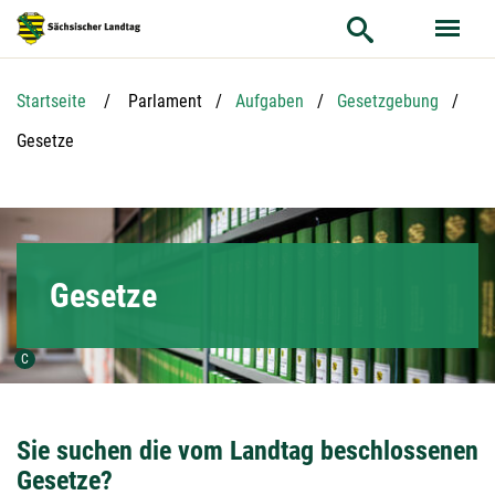
Hauptnavigation
Hauptinhalt
Service
Startseite
Parlament
Aufgaben
Gesetzgebung
Aktuelle Seite:
Gesetze
Gesetze
Urheber der Grafik:
C
Sie suchen die vom Landtag beschlossenen
Gesetze?