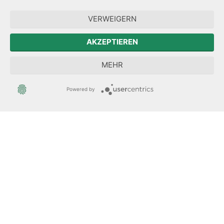
Forum Mitteleuropa
VERWEIGERN
Der Sächsische Integrationsbeauftragte
AKZEPTIEREN
Sächsische Landesbeauftragte zur Aufarbeitung der SED-
MEHR
Diktatur
Powered by