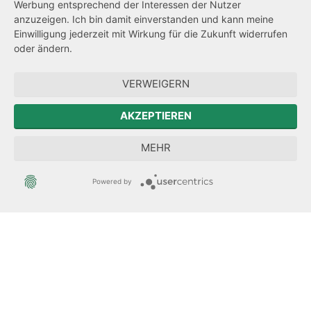
Werbung entsprechend der Interessen der Nutzer
Transparenzanspruch
anzuzeigen. Ich bin damit einverstanden und kann meine
Einwilligung jederzeit mit Wirkung für die Zukunft widerrufen
Hinweisgeberschutz
oder ändern.
Forum Mitteleuropa
VERWEIGERN
Der Sächsische Integrationsbeauftragte
AKZEPTIEREN
Sächsische Landesbeauftragte zur Aufarbeitung der SED-
MEHR
Diktatur
Powered by