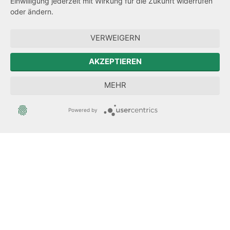
Einwilligung jederzeit mit Wirkung für die Zukunft widerrufen
Hinweisgeberschutz
oder ändern.
Forum Mitteleuropa
VERWEIGERN
Der Sächsische Integrationsbeauftragte
AKZEPTIEREN
Sächsische Landesbeauftragte zur Aufarbeitung der SED-
MEHR
Diktatur
Powered by