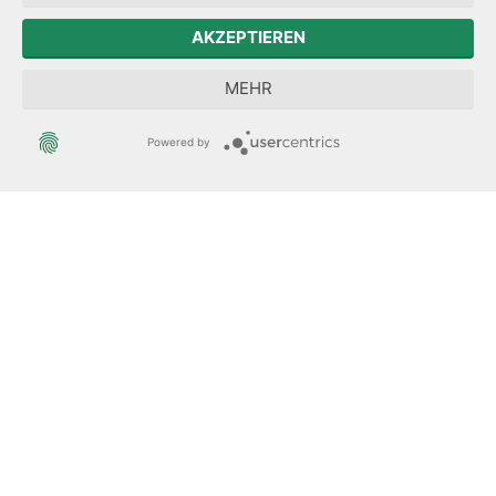
Der Sächsische Integrationsbeauftragte
AKZEPTIEREN
Sächsische Landesbeauftragte zur Aufarbeitung der SED-
MEHR
Diktatur
Powered by