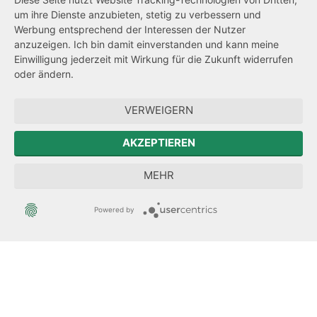
um ihre Dienste anzubieten, stetig zu verbessern und
Netiquette
Werbung entsprechend der Interessen der Nutzer
Transparenzanspruch
anzuzeigen. Ich bin damit einverstanden und kann meine
Einwilligung jederzeit mit Wirkung für die Zukunft widerrufen
Hinweisgeberschutz
oder ändern.
Forum Mitteleuropa
VERWEIGERN
Der Sächsische Integrationsbeauftragte
AKZEPTIEREN
Sächsische Landesbeauftragte zur Aufarbeitung der SED-
MEHR
Diktatur
Powered by