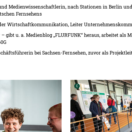
d Medienwissenschaftlerin, nach Stationen in Berlin und 
utschen Fernsehens
h der Wirtschaftkommunikation, Leiter Unternehmenskommu
er – gibt u. a. Medienblog „FLURFUNK“ heraus, arbeitet al
60G
schäftsführerin bei Sachsen-Fernsehen, zuvor als Projektlei
Urheber der Grafik:
C