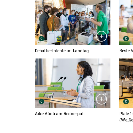
Urheber der Grafik:
Ur
C
C
Debattiertalente im Landtag
Beste 
Detailansicht öffnen:
Detail
Urheber der Grafik:
Ur
C
C
Aike Aùdù am Rednerpult
Platz 1
(Weiße