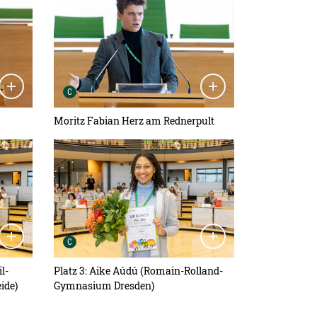
Urheber der Grafik:
C
Moritz Fabian Herz am Rednerpult
Detailansicht öffnen:
Urheber der Grafik:
C
l-
Platz 3: Aike Aúdú (Romain-Rolland-
ide)
Gymnasium Dresden)