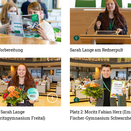
heber der Grafik:
Urheber der Grafik:
C
Vorbereitung
Sarah Lange am Rednerpult
ansicht öffnen:
Detailansicht öffnen:
heber der Grafik:
Urheber der Grafik:
C
: Sarah Lange
Platz 2: Moritz Fabian Herz (Emi
ritzgymnasium Freital)
Fischer-Gymnasium Schwarzhe