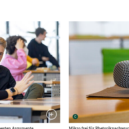
Detailansicht öffnen:
Urheber der Grafik:
C
 besten Argumente.
Mikro frei für Rhetoriknachwu