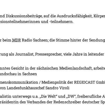
 und Diskussionsbeiträge, auf die Ausdrucksfähigkeit, Körp
ionsteilnehmerinnen und -teilnehmern.
or beim
MDR
Radio Sachsen; die Stimme hinter der Sendun
ung als Journalist, Pressesprecher, viele Jahre in leitend
anntes Gesicht in der sächsischen Medienlandschaft, arbeitet 
Rundschau in Sachsen
nehmenskommunikation / Medienpolitik der REGIOCAST GmbH 
von Landesfunkhauschef Sandro Viroli
nalistin unterwegs u.a. „Die Welt“ und „DW“, freiberuflich
äsidentin des Verbandes der Redenschreiber deutscher Sp