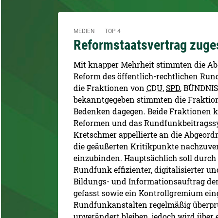
MEDIEN
TOP 4
Reformstaatsvertrag zug
Mit knapper Mehrheit stimmten die Ab
Reform des öffentlich-rechtlichen Run
die Fraktionen von
CDU
,
SPD
, BÜNDNIS
bekanntgegeben stimmten die Frakti
Bedenken dagegen. Beide Fraktionen kr
Reformen und das Rundfunkbeitragss
Kretschmer appellierte an die Abgeor
die geäußerten Kritikpunkte nachzuv
einzubinden. Hauptsächlich soll durch 
Rundfunk effizienter, digitalisierter u
Bildungs- und Informationsauftrag der 
gefasst sowie ein Kontrollgremium ein
Rundfunkanstalten regelmäßig überprü
unverändert bleiben, jedoch wird über