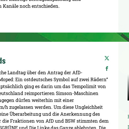
en Kanäle noch entschieden.
ds
sche Landtag über den Antrag der AfD-
Moped: Ein ostdeutsches Symbol auf zwei Rädern“
uptsächlich ging es darin um das Tempolimit von
eutschland reimportieren Simson-Maschinen
ingegen dürfen weiterhin mit einer
m/h zugelassen werden. Um diese Ungleichheit
n eine Überarbeitung und die Anerkennung des
ur die Fraktionen von AfD und BSW stimmten dem
SGRÜNE und Die Linke das Ganze ablehnten. Die