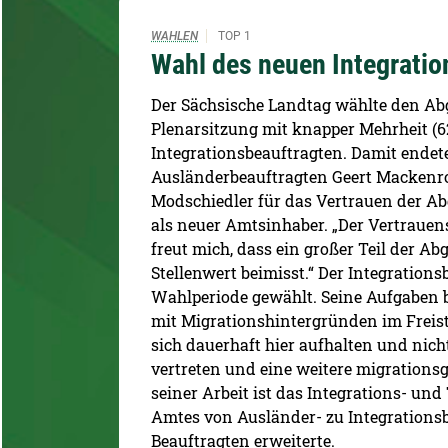
WAHLEN
TOP 1
Wahl des neuen Integratio
Der Sächsische Landtag wählte den Abg
Plenarsitzung mit knapper Mehrheit (
Integrationsbeauftragten. Damit endete
Ausländerbeauftragten Geert Mackenrot
Modschiedler für das Vertrauen der Ab
als neuer Amtsinhaber. „Der Vertrauen
freut mich, dass ein großer Teil der 
Stellenwert beimisst.“ Der Integration
Wahlperiode gewählt. Seine Aufgaben b
mit Migrationshintergründen im Freis
sich dauerhaft hier aufhalten und nicht
vertreten und eine weitere migrations
seiner Arbeit ist das Integrations- u
Amtes von Ausländer- zu Integrations
Beauftragten erweiterte.