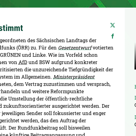
estimmt
geordneten des Sächsischen Landtags der
dfunks (ÖRR) zu. Für den
Gesetzentwurf
votierten
GRÜNEN und Linke. Wie im Vorfeld schon
onen von
AfD
und BSW aufgrund konkreter
itisierten die unzureichende Tiefgründigkeit der
ystem im Allgemeinen.
Ministerpräsident
dneten, dem Vertrag zuzustimmen und versprach,
erhandeln und weitere Reformpunkte
die Umstellung der öffentlich-rechtliche
nd zukunftsorientierter ausgerichtet werden. Der
jeweiligen Sender soll fokussierter und enger
gerichtet werden, das den Auftrag der
ft. Der Rundfunkbeitrag soll bisweilen
 eine künftige Beitragsanpassung und