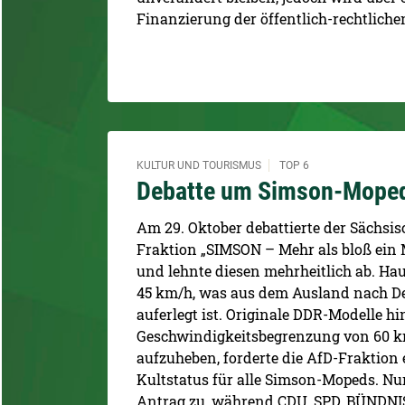
Finanzierung der öffentlich-rechtlich
KULTUR UND TOURISMUS
TOP 6
Debatte um Simson-Mope
Am 29. Oktober debattierte der Sächsi
Fraktion „SIMSON – Mehr als bloß ein 
und lehnte diesen mehrheitlich ab. Ha
45 km/h, was aus dem Ausland nach D
auferlegt ist. Originale DDR-Modelle h
Geschwindigkeitsbegrenzung von 60 k
aufzuheben, forderte die AfD-Fraktio
Kultstatus für alle Simson-Mopeds. N
Antrag zu, während CDU, SPD, BÜNDNI